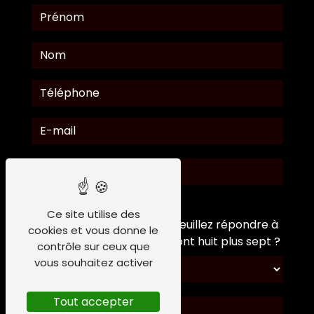
Ce site utilise des
Vous n'êtes pas un robot, veuillez répondre à
cookies et vous donne le
cette question : combien font huit plus sept ?
contrôle sur ceux que
vous souhaitez activer
Tout accepter