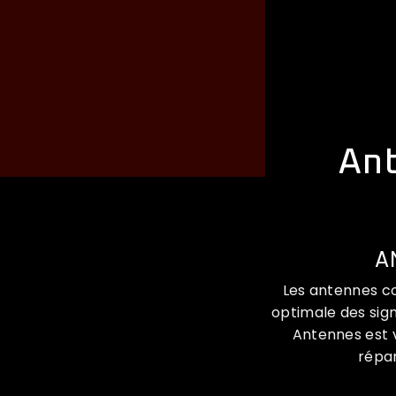
Ant
A
Les antennes co
optimale des sign
Antennes est v
répar