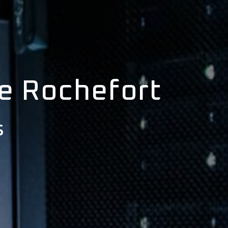
de Rochefort
s