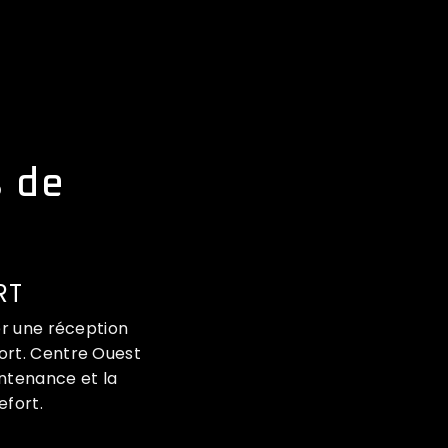
s de
RT
er une réception
fort. Centre Ouest
intenance et la
efort.